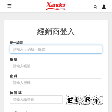
經銷商登入
統一編號
帳 號
密 碼
驗 證 碼