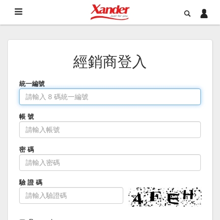
經銷商登入
統一編號
帳 號
密 碼
驗 證 碼