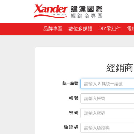
品牌專區
數位多媒體
DIY零組件
電
經銷商
統一編號
帳 號
密 碼
驗 證 碼