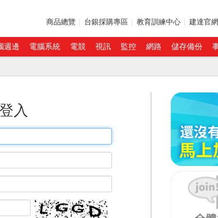
商品總覽
台銀採購專區
教育訓練中心
建達官
腦週邊
電腦系統
電競
視訊
監控
網路
儲存備份
登入