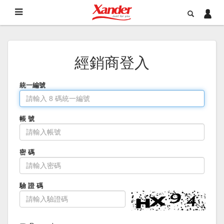
經銷商登入
統一編號
帳 號
密 碼
驗 證 碼