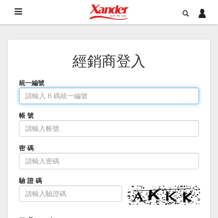
經銷商登入
統一編號
帳 號
密 碼
驗 證 碼