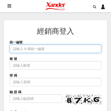
經銷商登入
統一編號
帳 號
密 碼
驗 證 碼