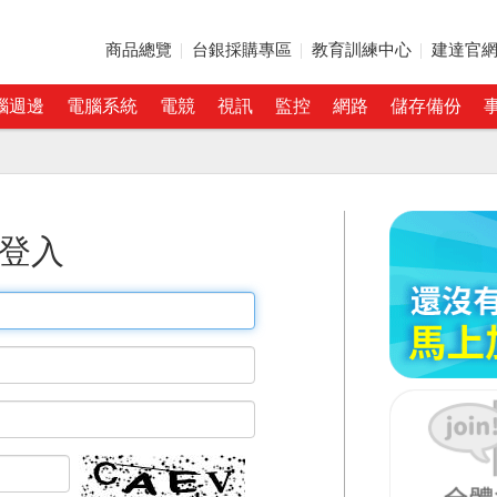
商品總覽
台銀採購專區
教育訓練中心
建達官
腦週邊
電腦系統
電競
視訊
監控
網路
儲存備份
登入