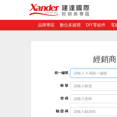
品牌專區
數位多媒體
DIY零組件
電
經銷商
統一編號
帳 號
密 碼
驗 證 碼