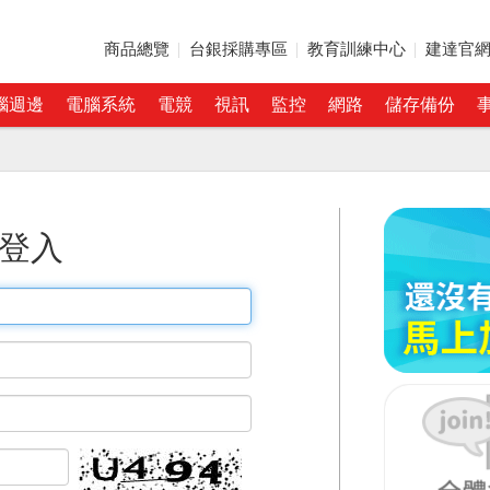
商品總覽
台銀採購專區
教育訓練中心
建達官
腦週邊
電腦系統
電競
視訊
監控
網路
儲存備份
登入