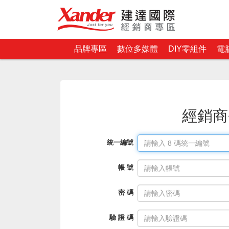
品牌專區
數位多媒體
DIY零組件
電
經銷商
統一編號
帳 號
密 碼
驗 證 碼