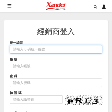
經銷商登入
統一編號
帳 號
密 碼
驗 證 碼