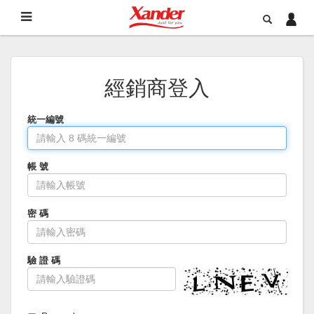
經銷商登入
統一編號
帳 號
密 碼
驗 證 碼