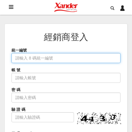
經銷商登入
統一編號
帳 號
密 碼
驗 證 碼