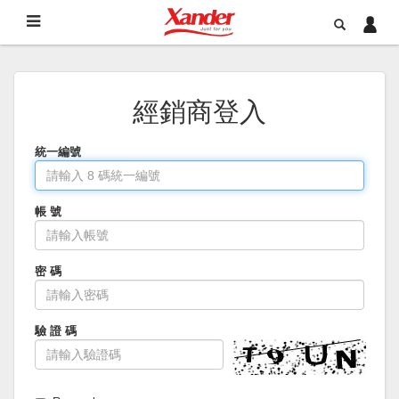
經銷商登入
統一編號
帳 號
密 碼
驗 證 碼