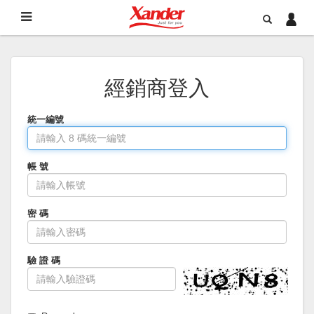
經銷商登入
統一編號
帳 號
密 碼
驗 證 碼