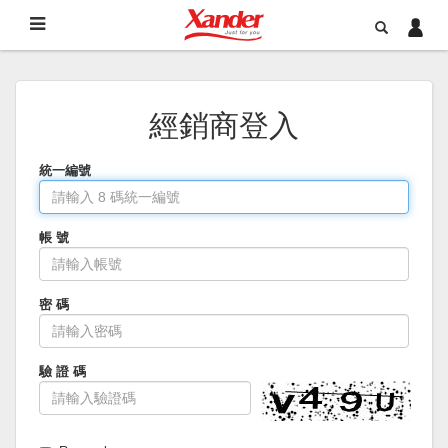
經銷商登入
統一編號
帳 號
密 碼
驗 證 碼