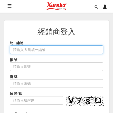
經銷商登入
統一編號
帳 號
密 碼
驗 證 碼