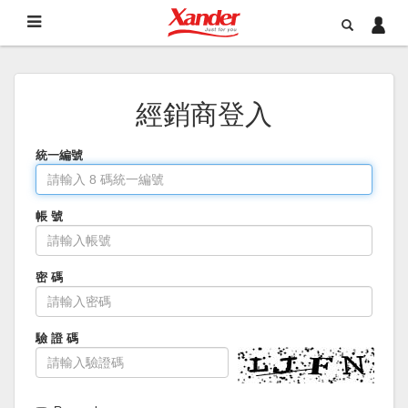
經銷商登入
統一編號
帳 號
密 碼
驗 證 碼