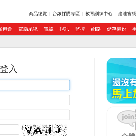
商品總覽
台銀採購專區
教育訓練中心
建達官
腦週邊
電腦系統
電競
視訊
監控
網路
儲存備份
登入