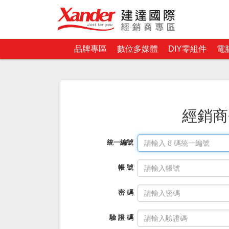
品牌專區
數位多媒體
DIY零組件
電
經銷商
統一編號
帳 號
密 碼
驗 證 碼