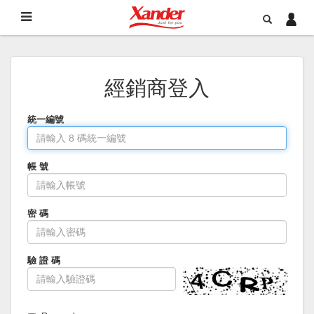
經銷商登入
統一編號
帳 號
密 碼
驗 證 碼