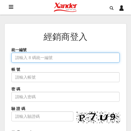
經銷商登入
統一編號
帳 號
密 碼
驗 證 碼