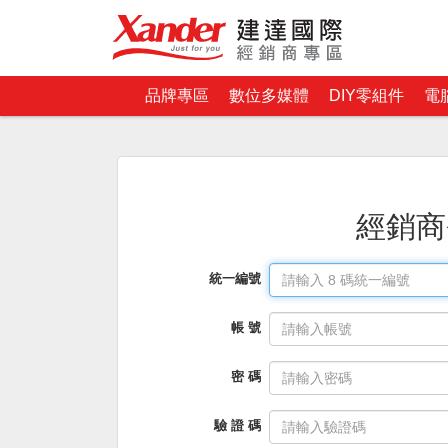
品牌專區
數位多媒體
DIY零組件
電
經銷商
統一編號
帳 號
密 碼
驗 證 碼