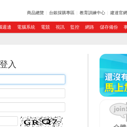
商品總覽
台銀採購專區
教育訓練中心
建達官
腦週邊
電腦系統
電競
視訊
監控
網路
儲存備份
登入