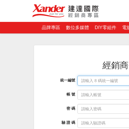
品牌專區
數位多媒體
DIY零組件
電
經銷商
統一編號
帳 號
密 碼
驗 證 碼