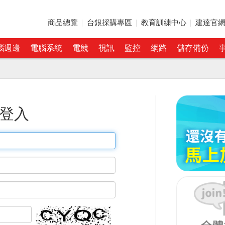
商品總覽
台銀採購專區
教育訓練中心
建達官
腦週邊
電腦系統
電競
視訊
監控
網路
儲存備份
登入