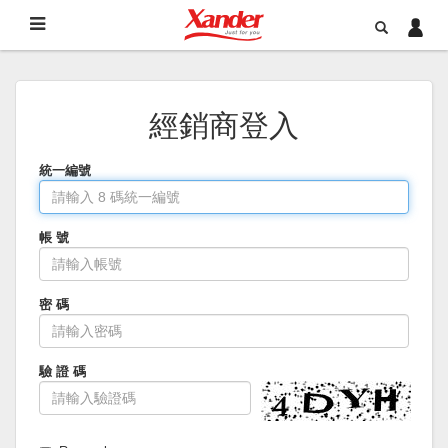
經銷商登入
統一編號
帳 號
密 碼
驗 證 碼