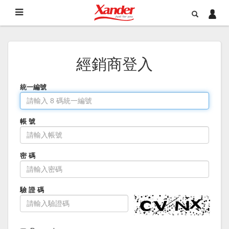
經銷商登入
統一編號
帳 號
密 碼
驗 證 碼