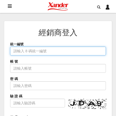
經銷商登入
統一編號
帳 號
密 碼
驗 證 碼