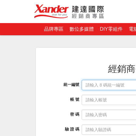
品牌專區
數位多媒體
DIY零組件
電
經銷商
統一編號
帳 號
密 碼
驗 證 碼