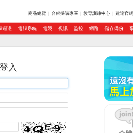
商品總覽
台銀採購專區
教育訓練中心
建達官
腦週邊
電腦系統
電競
視訊
監控
網路
儲存備份
登入