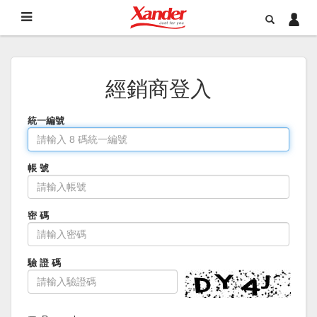
經銷商登入
統一編號
帳 號
密 碼
驗 證 碼