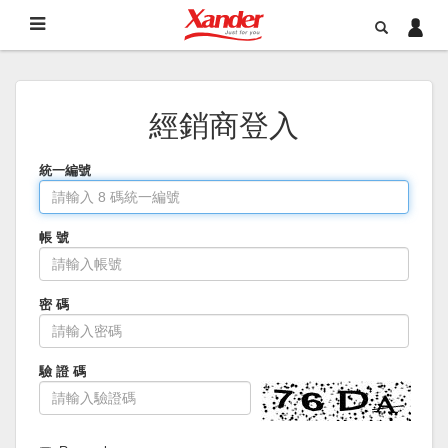
經銷商登入
統一編號
帳 號
密 碼
驗 證 碼