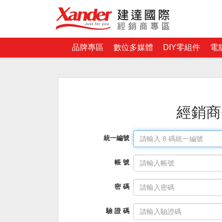
品牌專區
數位多媒體
DIY零組件
電
經銷商
統一編號
帳 號
密 碼
驗 證 碼