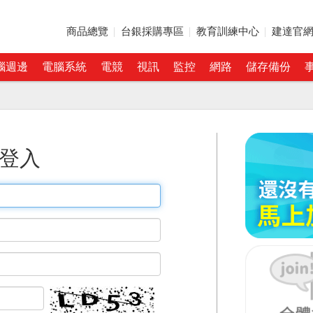
商品總覽
台銀採購專區
教育訓練中心
建達官
腦週邊
電腦系統
電競
視訊
監控
網路
儲存備份
登入