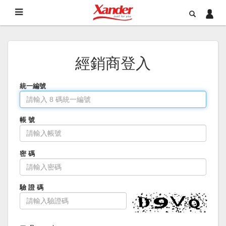
經銷商登入
統一編號
帳 號
密 碼
驗 證 碼