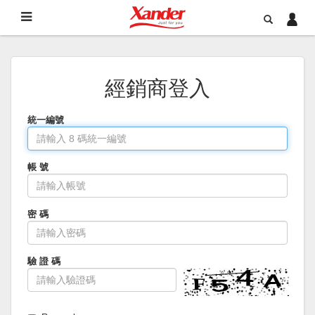
經銷商登入
統一編號
帳 號
密 碼
驗 證 碼