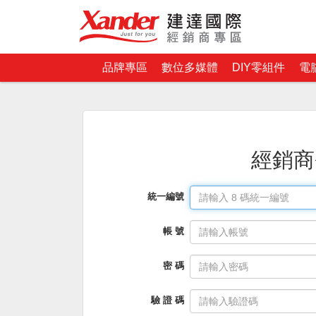
品牌專區
數位多媒體
DIY零組件
電
經銷商
統一編號
帳 號
密 碼
驗 證 碼