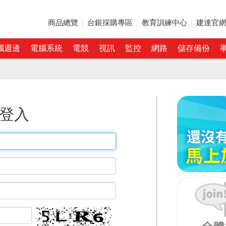
商品總覽
台銀採購專區
教育訓練中心
建達官
腦週邊
電腦系統
電競
視訊
監控
網路
儲存備份
登入