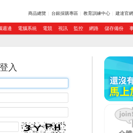
商品總覽
台銀採購專區
教育訓練中心
建達官
腦週邊
電腦系統
電競
視訊
監控
網路
儲存備份
登入