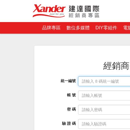
品牌專區
數位多媒體
DIY零組件
電
經銷商
統一編號
帳 號
密 碼
驗 證 碼