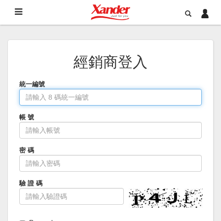
經銷商登入
統一編號
帳 號
密 碼
驗 證 碼