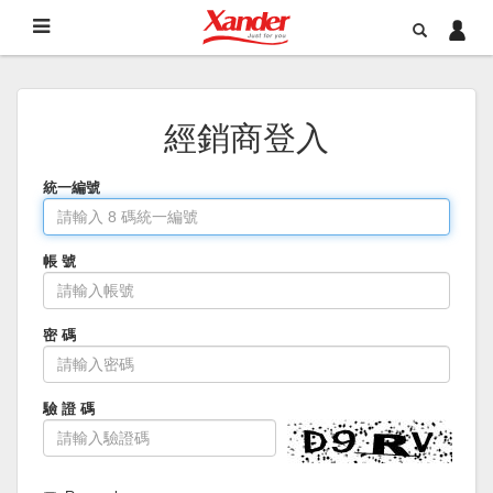
經銷商登入
統一編號
帳 號
密 碼
驗 證 碼