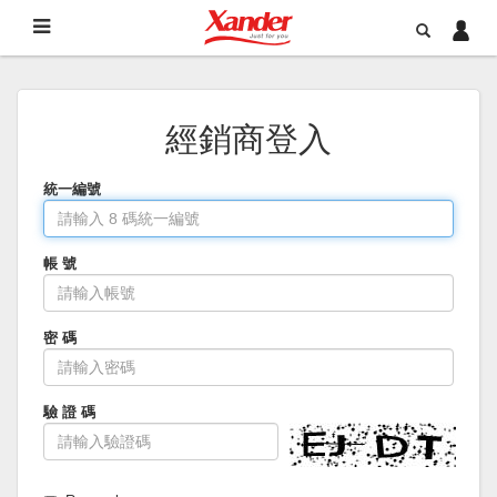
經銷商登入
統一編號
帳 號
密 碼
驗 證 碼