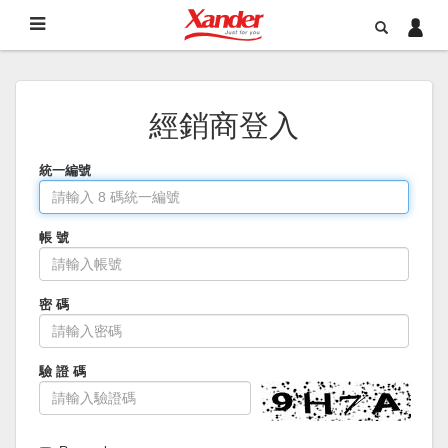
經銷商登入
統一編號
帳 號
密 碼
驗 證 碼