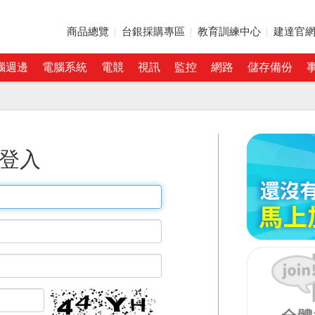
商品總覽
台銀採購專區
教育訓練中心
建達官
腦週邊
電腦系統
電競
視訊
監控
網路
儲存備份
登入