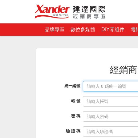
品牌專區
數位多媒體
DIY零組件
電
經銷商
統一編號
帳 號
密 碼
驗 證 碼