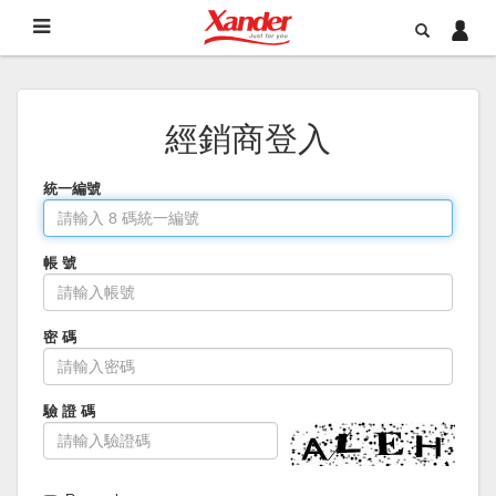
經銷商登入
統一編號
帳 號
密 碼
驗 證 碼