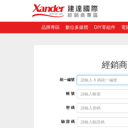
品牌專區
數位多媒體
DIY零組件
電
經銷商
統一編號
帳 號
密 碼
驗 證 碼