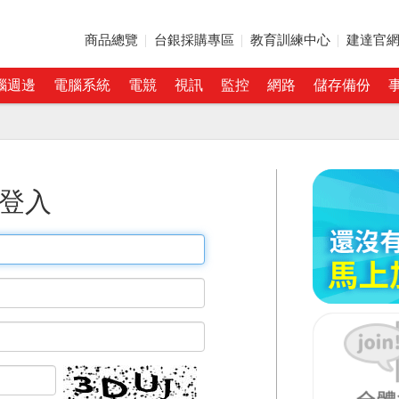
商品總覽
台銀採購專區
教育訓練中心
建達官
腦週邊
電腦系統
電競
視訊
監控
網路
儲存備份
登入