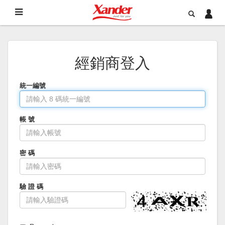
經銷商登入
統一編號
帳 號
密 碼
驗 證 碼