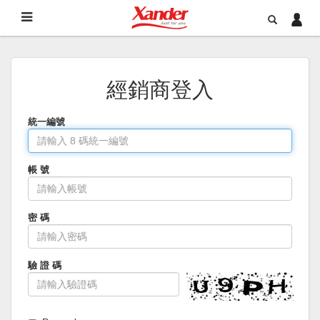
經銷商登入
統一編號
帳 號
密 碼
驗 證 碼