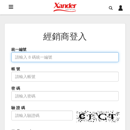
經銷商登入
統一編號
帳 號
密 碼
驗 證 碼