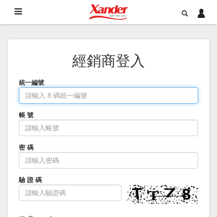
經銷商登入
統一編號
帳 號
密 碼
驗 證 碼