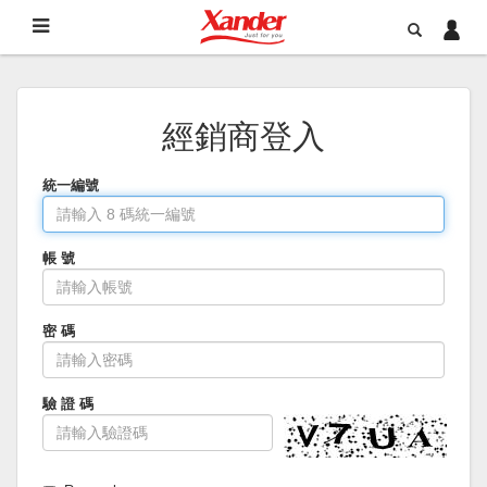
經銷商登入
統一編號
帳 號
密 碼
驗 證 碼