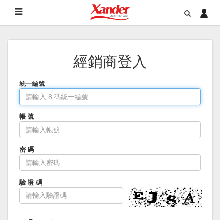
經銷商登入
統一編號
帳 號
密 碼
驗 證 碼