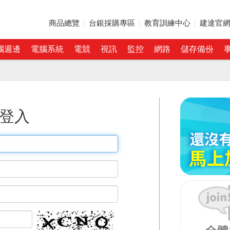
商品總覽
台銀採購專區
教育訓練中心
建達官
腦週邊
電腦系統
電競
視訊
監控
網路
儲存備份
登入