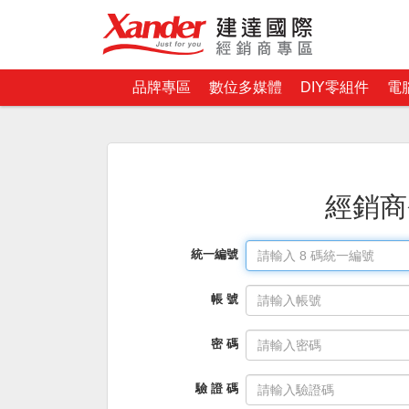
品牌專區
數位多媒體
DIY零組件
電
經銷商
統一編號
帳 號
密 碼
驗 證 碼