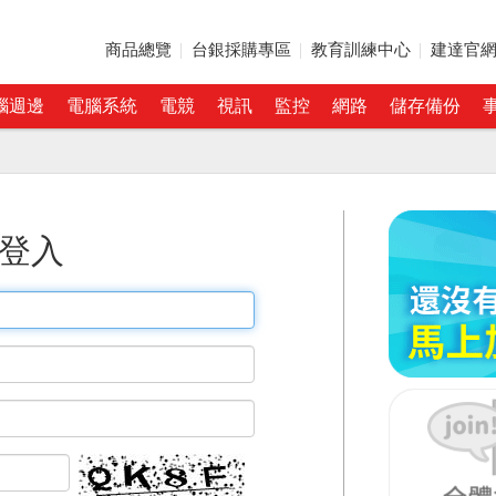
商品總覽
台銀採購專區
教育訓練中心
建達官
腦週邊
電腦系統
電競
視訊
監控
網路
儲存備份
登入