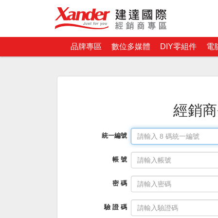
品牌專區
數位多媒體
DIY零組件
電
經銷商
統一編號
帳 號
密 碼
驗 證 碼