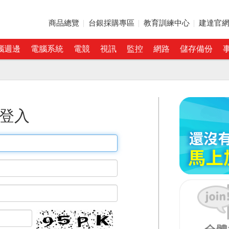
商品總覽
台銀採購專區
教育訓練中心
建達官
腦週邊
電腦系統
電競
視訊
監控
網路
儲存備份
登入