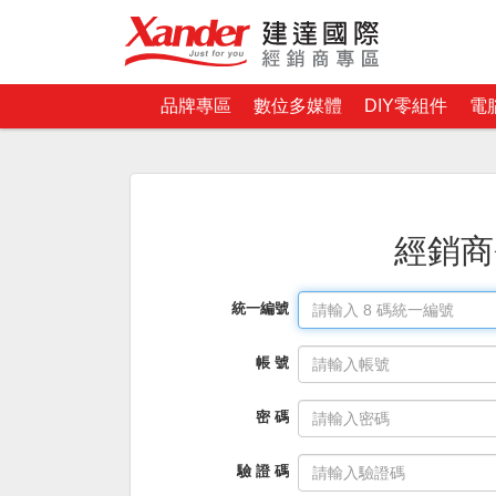
品牌專區
數位多媒體
DIY零組件
電
經銷商
統一編號
帳 號
密 碼
驗 證 碼