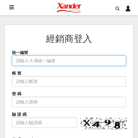
經銷商登入
統一編號
帳 號
密 碼
驗 證 碼