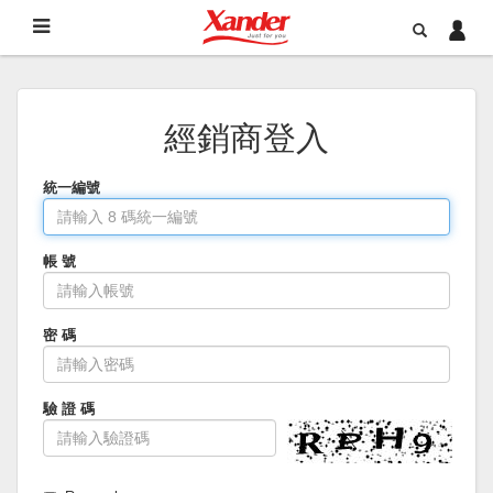
經銷商登入
統一編號
帳 號
密 碼
驗 證 碼